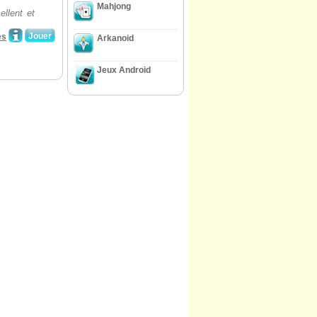
Mahjong
ellent et
Jouer
es
Arkanoid
Jeux Android