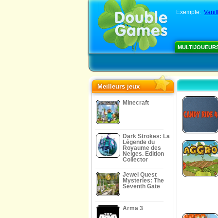
Exemple:
Vanil
MULTIJOUEUR
Meilleurs jeux
Minecraft
Dark Strokes: La
Légende du
Royaume des
Neiges. Edition
Collector
Jewel Quest
Mysteries: The
Seventh Gate
Arma 3