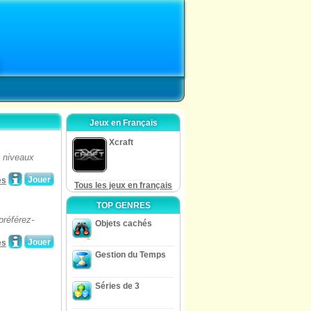
Jeux en Français
Xcraft
 niveaux
Jouer
es
Tous les jeux en français
TOP GENRES
préférez-
Objets cachés
Jouer
es
Gestion du Temps
Séries de 3