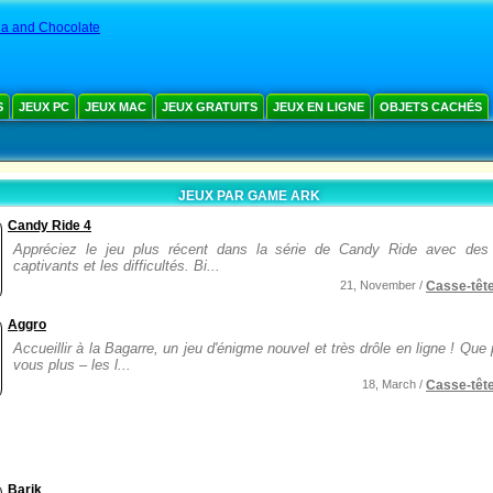
la and Chocolate
S
JEUX PC
JEUX MAC
JEUX GRATUITS
JEUX EN LIGNE
OBJETS CACHÉS
JEUX PAR GAME ARK
Candy Ride 4
Appréciez le jeu plus récent dans la série de Candy Ride avec des
captivants et les difficultés. Bi...
21, November /
Casse-têt
Aggro
Accueillir à la Bagarre, un jeu d'énigme nouvel et très drôle en ligne ! Que 
vous plus – les l...
18, March /
Casse-têt
Barik