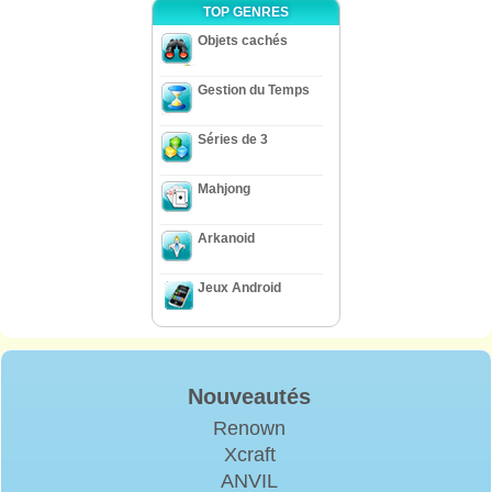
TOP GENRES
Objets cachés
Gestion du Temps
Séries de 3
Mahjong
Arkanoid
Jeux Android
Nouveautés
Renown
Xcraft
ANVIL