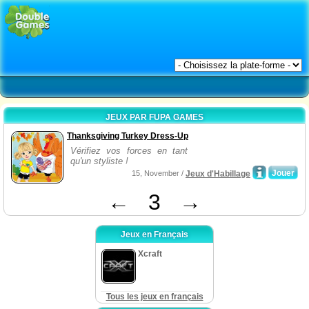
JEUX PAR FUPA GAMES
Thanksgiving Turkey Dress-Up
Vérifiez vos forces en tant
qu'un styliste !
Jouer
15, November /
Jeux d'Habillage
←
3
→
Jeux en Français
Xcraft
Tous les jeux en français