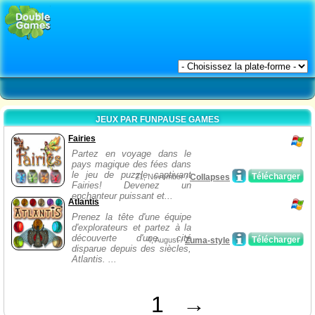
JEUX PAR FUNPAUSE GAMES
Fairies
Partez en voyage dans le
pays magique des fées dans
le jeu de puzzle captivant
Télécharger
21, November /
Collapses
Fairies! Devenez un
enchanteur puissant et...
Atlantis
Prenez la tête d'une équipe
d'explorateurs et partez à la
découverte d'une cité
Télécharger
4, August /
Zuma-style
disparue depuis des siècles,
Atlantis. ...
1
→