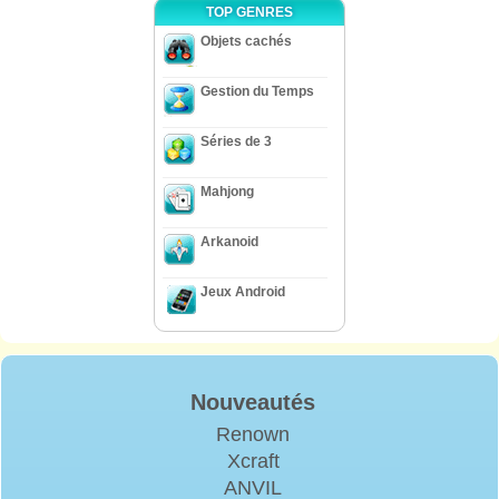
TOP GENRES
Objets cachés
Gestion du Temps
Séries de 3
Mahjong
Arkanoid
Jeux Android
Nouveautés
Renown
Xcraft
ANVIL