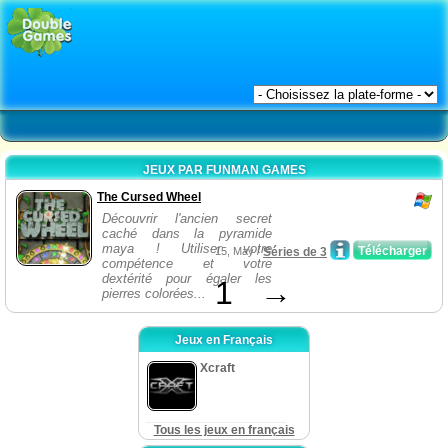
JEUX PAR FUNMAN GAMES
The Cursed Wheel
Découvrir l'ancien secret
caché dans la pyramide
maya ! Utiliser votre
Télécharger
15, May /
Séries de 3
compétence et votre
dextérité pour égaler les
1
→
pierres colorées...
Jeux en Français
Xcraft
Tous les jeux en français