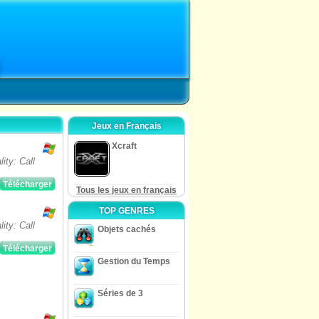
Jeux en Français
Xcraft
ity: Call
Télécharger
Tous les jeux en français
TOP GENRES
ity: Call
Objets cachés
Télécharger
Gestion du Temps
Séries de 3