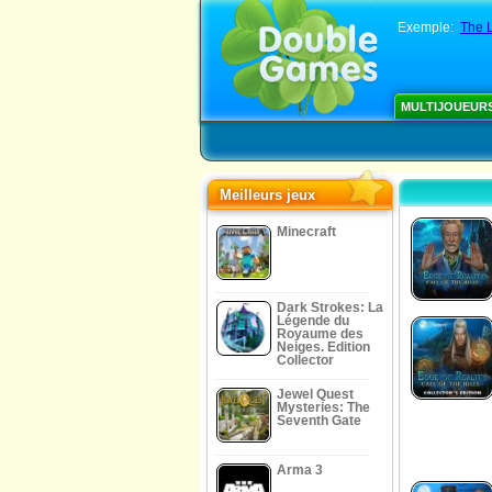
Exemple:
The 
MULTIJOUEUR
Meilleurs jeux
Minecraft
Dark Strokes: La
Légende du
Royaume des
Neiges. Edition
Collector
Jewel Quest
Mysteries: The
Seventh Gate
Arma 3