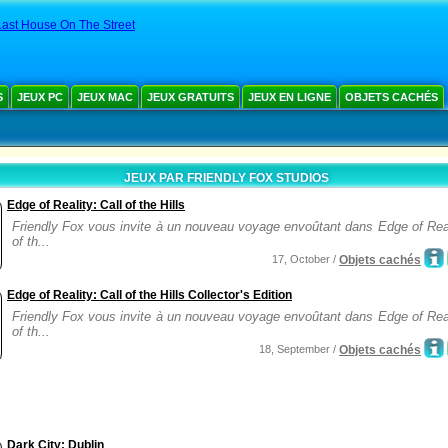
Last House On The Street
S
JEUX PC
JEUX MAC
JEUX GRATUITS
JEUX EN LIGNE
OBJETS CACHÉS
JEUX PAR FRIENDLY FOX STUDIOS
Edge of Reality: Call of the Hills
Friendly Fox vous invite à un nouveau voyage envoûtant dans Edge of Real
of th...
17, October /
Objets cachés
Edge of Reality: Call of the Hills Collector's Edition
Friendly Fox vous invite à un nouveau voyage envoûtant dans Edge of Real
of th...
18, September /
Objets cachés
Dark City: Dublin