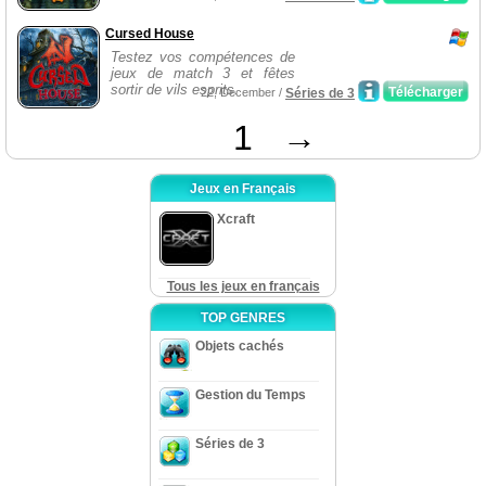
Cursed House
Testez vos compétences de
jeux de match 3 et fêtes
sortir de vils esprits.
Télécharger
22, December /
Séries de 3
1
→
Jeux en Français
Xcraft
Tous les jeux en français
TOP GENRES
Objets cachés
Gestion du Temps
Séries de 3