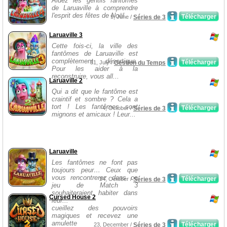
Aidez les gentils fantômes
de Laruaville à comprendre
l'esprit des fêtes de Noël.
Télécharger
9, June /
Séries de 3
Laruaville 3
Cette fois-ci, la ville des
fantômes de Laruaville est
complètement désertique.
Télécharger
31, July /
Gestion du Temps
Pour les aider à la
reconstruire, vous all...
Laruaville 2
Qui a dit que le fantôme est
craintif et sombre ? Cela a
tort ! Les fantômes sont
Télécharger
4, October /
Séries de 3
mignons et amicaux ! Leur...
Laruaville
Les fantômes ne font pas
toujours peur… Ceux que
vous rencontrerez dans ce
Télécharger
24, October /
Séries de 3
jeu de Match 3
souhaiteraient habiter dans
Cursed House 2
leur...
cueillez des pouvoirs
magiques et recevez une
amulette
Télécharger
23, December /
Séries de 3