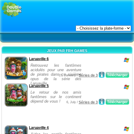
JEUX PAR FRH GAMES
Laruaville 6
Retrouvez les fantômes
acidulés pour une aventure
de pirates dans ce sixième
Télécharger
15, January /
Séries de 3
opus de la série des
Laruaville.
Laruaville 5
Le retour de nos amis
fantômes sur le continent
dépend de vous !
Télécharger
6, July /
Séries de 3
Laruaville 4