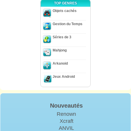
TOP GENRES
Objets cachés
Gestion du Temps
Séries de 3
Mahjong
Arkanoid
Jeux Android
Nouveautés
Renown
Xcraft
ANVIL