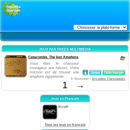
JEUX PAR FREES MULTIMEDIA
Catacombs. The lost Amphora
Vous êtes le chasseur
courageux aux trésors. Votre
mission est de trouver une
Jouer
Télécharger
amphore égyptienne ...
9, November /
Arcades Classiques
1
→
Jeux en Français
Xcraft
Tous les jeux en français