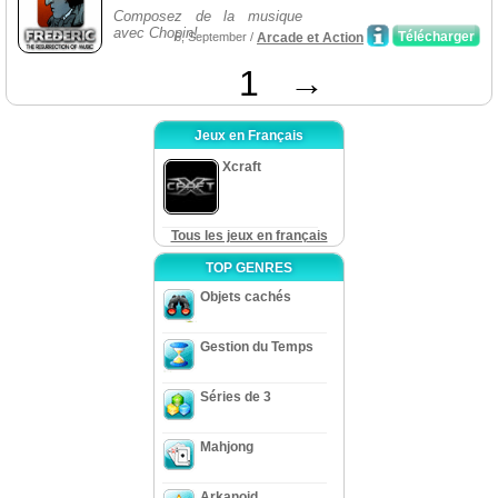
Composez de la musique
avec Chopin!
Télécharger
6, September /
Arcade et Action
1
→
Jeux en Français
Xcraft
Tous les jeux en français
TOP GENRES
Objets cachés
Gestion du Temps
Séries de 3
Mahjong
Arkanoid