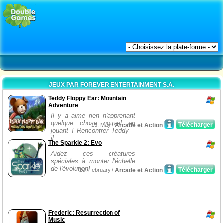
JEUX PAR FOREVER ENTERTAINMENT S.A.
Teddy Floppy Ear: Mountain
Adventure
Il y a aime rien n'apprenant
quelque chose nouvel en
Télécharger
13, May /
Arcade et Action
jouant ! Rencontrer Teddy –
il...
The Sparkle 2: Evo
Aidez ces créatures
spéciales à monter l'échelle
de l'évolution!
Télécharger
20, February /
Arcade et Action
Frederic: Resurrection of
Music