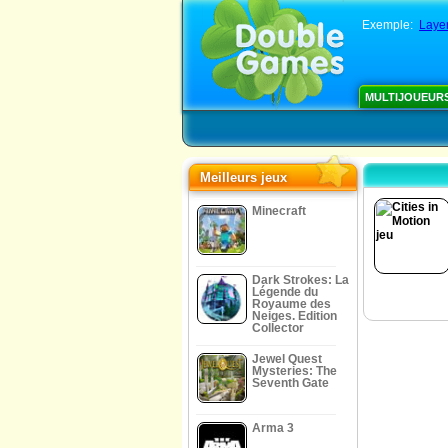
Exemple:
Laye
MULTIJOUEUR
Meilleurs jeux
Minecraft
Dark Strokes: La
Légende du
Royaume des
Neiges. Edition
Collector
Jewel Quest
Mysteries: The
Seventh Gate
Arma 3