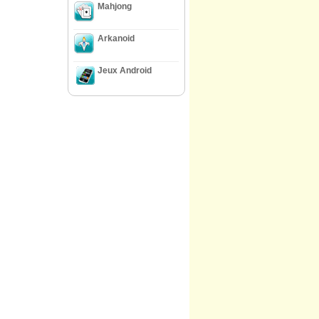
Mahjong
Arkanoid
Jeux Android