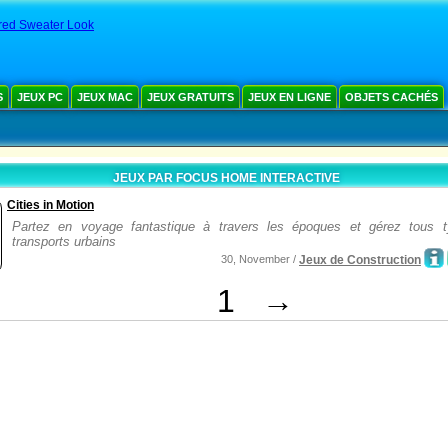
red Sweater Look
S
JEUX PC
JEUX MAC
JEUX GRATUITS
JEUX EN LIGNE
OBJETS CACHÉS
JEUX PAR FOCUS HOME INTERACTIVE
Cities in Motion
Partez en voyage fantastique à travers les époques et gérez tous 
transports urbains
30, November /
Jeux de Construction
1
→