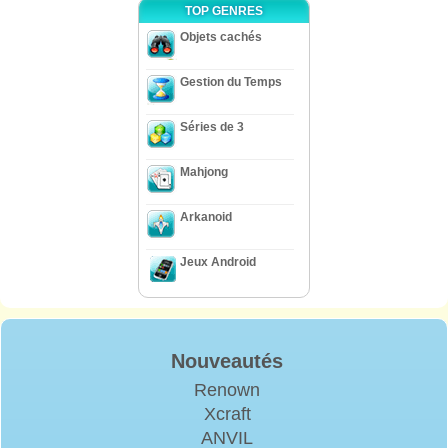
TOP GENRES
Objets cachés
Gestion du Temps
Séries de 3
Mahjong
Arkanoid
Jeux Android
Nouveautés
Renown
Xcraft
ANVIL