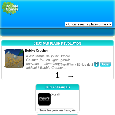
JEUX PAR FLASH REVOLUTION
Bubble Crusher
Il est temps de jouer Bubble
Crusher jeu en ligne gratuit
nouveau divertissant et
Jouer
9, September /
Séries de 3
addictif ! Bubble Crusher...
1
→
Jeux en Français
Xcraft
Tous les jeux en français