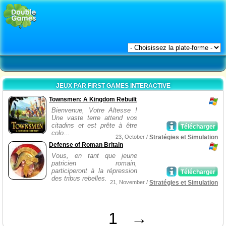
JEUX PAR FIRST GAMES INTERACTIVE
Townsmen: A Kingdom Rebuilt
Bienvenue, Votre Altesse !
Une vaste terre attend vos
citadins et est prête à être
Télécharger
colo...
23, October /
Stratégies et Simulation
Defense of Roman Britain
Vous, en tant que jeune
patricien romain,
participeront à la répression
Télécharger
des tribus rebelles.
21, November /
Stratégies et Simulation
1
→