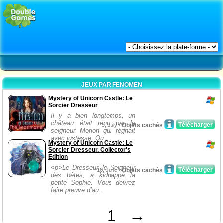
JEUX PAR FENOMEN
Mystery of Unicorn Castle: Le
Sorcier Dresseur
Il y a bien longtemps, un
château était tenu par le
Télécharger
9, July /
Objets cachés
seigneur Morion qui régnait
avec justesse. Qu...
Mystery of Unicorn Castle: Le
Sorcier Dresseur. Collector's
Edition
<p>Le Dresseur, le Seigneur
Télécharger
16, June /
Objets cachés
des bêtes, a kidnappé la
petite Sophie. Vous devrez
faire preuve d’au...
1
→