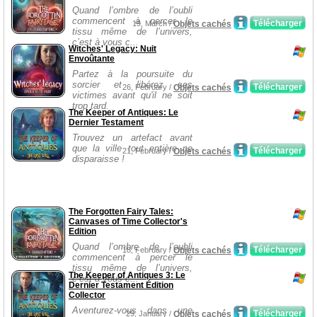
Quand l’ombre de l’oubli
commencent à percer le
Télécharger
19, March /
Objets cachés
tissu même de l’univers,
c’est à vous c...
Witches' Legacy: Nuit
Envoûtante
Partez à la poursuite du
sorcier et libérez ses
Télécharger
26, February /
Objets cachés
victimes avant qu'il ne soit
trop tard.
The Keeper of Antiques: Le
Dernier Testament
Trouvez un artefact avant
que la ville tout entière ne
Télécharger
21, February /
Objets cachés
disparaisse !
The Forgotten Fairy Tales:
Canvases of Time Collector's
Edition
Quand l’ombre de l’oubli
Télécharger
18, February /
Objets cachés
commencent à percer le
tissu même de l’univers,
The Keeper of Antiques 3: Le
c’est à vous c...
Dernier Testament Édition
Collector
Aventurez-vous dans une
Télécharger
29, January /
Objets cachés