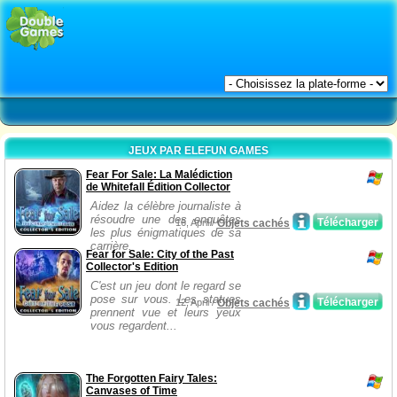
JEUX PAR ELEFUN GAMES
Fear For Sale: La Malédiction
de Whitefall Édition Collector
Aidez la célèbre journaliste à
résoudre une des enquêtes
Télécharger
16, April /
Objets cachés
les plus énigmatiques de sa
carrière.
Fear for Sale: City of the Past
Collector's Edition
C'est un jeu dont le regard se
pose sur vous. Les statues
Télécharger
12, April /
Objets cachés
prennent vue et leurs yeux
vous regardent...
The Forgotten Fairy Tales:
Canvases of Time