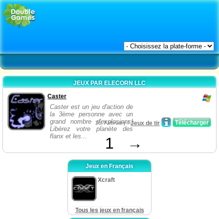
JEUX PAR ELECORN LLC
Caster
Caster est un jeu d'action de
la 3ème personne avec un
grand nombre d'explosions!
Télécharger
26, February /
Jeux de tir
Libérez votre planète des
flanx et les...
1
→
Jeux en Français
Xcraft
Tous les jeux en français