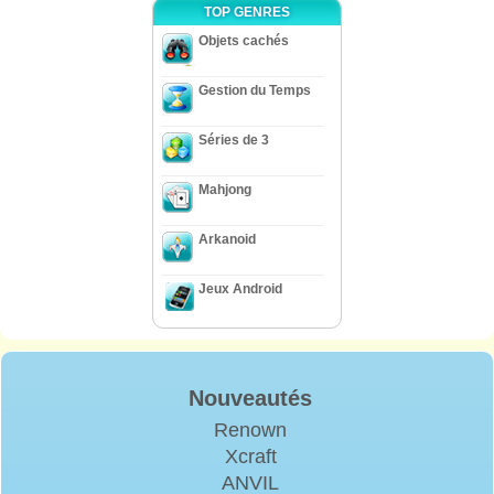
TOP GENRES
Objets cachés
Gestion du Temps
Séries de 3
Mahjong
Arkanoid
Jeux Android
Nouveautés
Renown
Xcraft
ANVIL