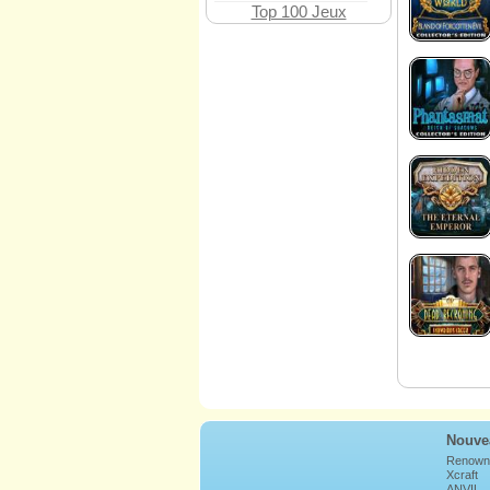
Top 100 Jeux
Nouve
Renown
Xcraft
ANVIL