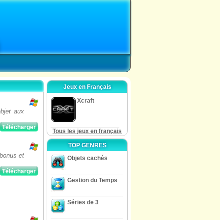
Jeux en Français
Xcraft
bjet aux
Télécharger
Tous les jeux en français
TOP GENRES
 bonus et
Objets cachés
Télécharger
Gestion du Temps
Séries de 3