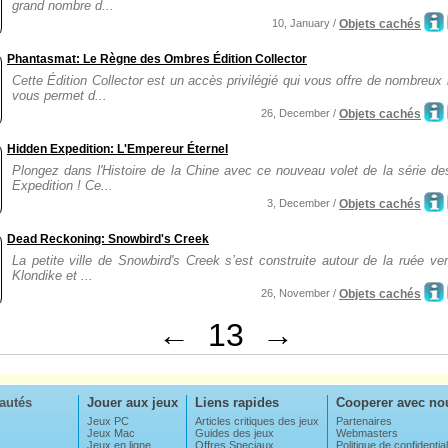
grand nombre d...
10, January /
Objets cachés
Phantasmat: Le Règne des Ombres Édition Collector
Cette Édition Collector est un accès privilégié qui vous offre de nombreux
vous permet d...
26, December /
Objets cachés
Hidden Expedition: L'Empereur Éternel
Plongez dans l'Histoire de la Chine avec ce nouveau volet de la série d
Expedition ! Ce...
3, December /
Objets cachés
Dead Reckoning: Snowbird's Creek
La petite ville de Snowbird's Creek s’est construite autour de la ruée ver
Klondike et ...
26, November /
Objets cachés
←
13
→
autés
Jouer aux jeux
Liens rapides
Cooperer avec no
Jeux PC
Articles critiques des jeux
Partenaires
Jeux Mac
Guides des jeux
Webmasters
Jeux en ligne
Offres Speciaux
Politique de confidential