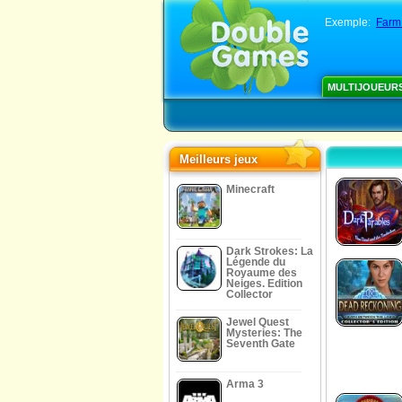
Exemple:
Farm 
MULTIJOUEUR
Meilleurs jeux
Minecraft
Dark Strokes: La
Légende du
Royaume des
Neiges. Edition
Collector
Jewel Quest
Mysteries: The
Seventh Gate
Arma 3