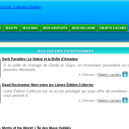
to Fork. Collector's Edition
S
JEUX PC
JEUX MAC
JEUX GRATUITS
JEUX EN LIGNE
OBJETS CACHÉS
JEUX PAR EIPIX ENTERTAINMENT
Dark Parables: Le Voleur et la Boîte d'Amadou
À la veille du mariage de Gerda et Gwyn, un incendiaire possédant un o
pouvoirs dévastate...
6, February /
Objets cachés
Dead Reckoning: Mort entre les Lignes Édition Collector
Cette Édition Collector est un accès privilégié qui vous offre de nombreux
vous permet d...
6, February /
Objets cachés
Myths of the World: L'Île des Maux Oubliés