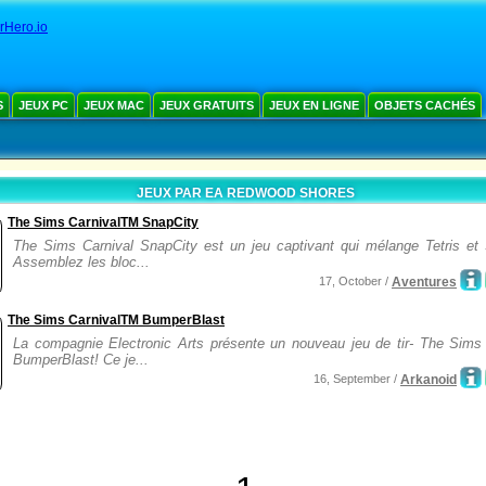
rHero.io
S
JEUX PC
JEUX MAC
JEUX GRATUITS
JEUX EN LIGNE
OBJETS CACHÉS
JEUX PAR EA REDWOOD SHORES
The Sims CarnivalTM SnapCity
The Sims Carnival SnapCity est un jeu captivant qui mélange Tetris et 
Assemblez les bloc...
17, October /
Aventures
The Sims CarnivalTM BumperBlast
La compagnie Electronic Arts présente un nouveau jeu de tir- The Sims 
BumperBlast! Ce je...
16, September /
Arkanoid