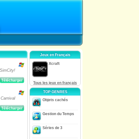
Jeux en Français
Xcraft
SimCity!
Télécharger
Tous les jeux en français
TOP GENRES
Carnival
Objets cachés
Télécharger
Gestion du Temps
Séries de 3