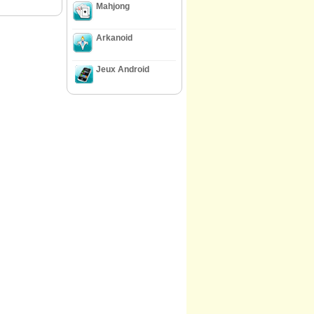
Mahjong
Arkanoid
Jeux Android