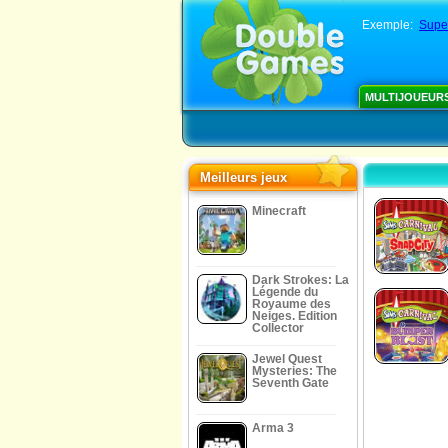
Exemple:
Supe
MULTIJOUEUR
Meilleurs jeux
Minecraft
Dark Strokes: La
Légende du
Royaume des
Neiges. Edition
Collector
Jewel Quest
Mysteries: The
Seventh Gate
Arma 3