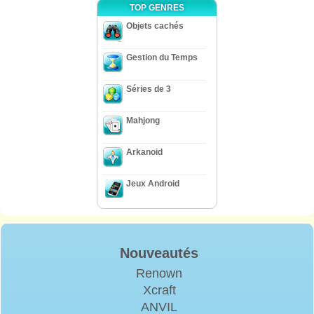
TOP GENRES
Objets cachés
Gestion du Temps
Séries de 3
Mahjong
Arkanoid
Jeux Android
Nouveautés
Renown
Xcraft
ANVIL