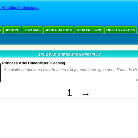
's Wedding Photoshoots
S
JEUX PC
JEUX MAC
JEUX GRATUITS
JEUX EN LIGNE
OBJETS CACHÉS
JEUX PAR DRESSUPGAMES2PLAY
Princess Ariel Underwater Cleaning
Accueillir au nouveau divertir le jeu d'objet caché en ligne sous l'Ariel de Pr.
1
1
→