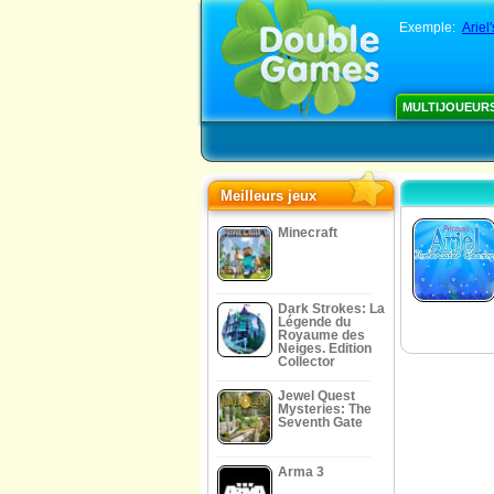
Exemple:
Ariel
MULTIJOUEUR
Meilleurs jeux
Minecraft
Dark Strokes: La
Légende du
Royaume des
Neiges. Edition
Collector
Jewel Quest
Mysteries: The
Seventh Gate
Arma 3