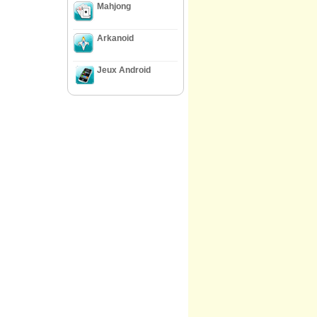
Mahjong
Arkanoid
Jeux Android