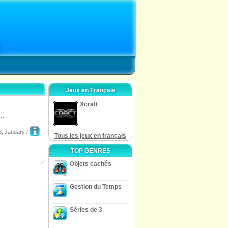
Jeux en Français
Xcraft
..
6, January /
Tous les jeux en français
TOP GENRES
Objets cachés
Gestion du Temps
Séries de 3