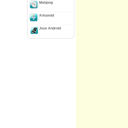
Mahjong
Arkanoid
Jeux Android