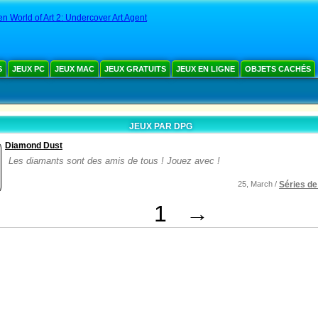
n World of Art 2: Undercover Art Agent
S
JEUX PC
JEUX MAC
JEUX GRATUITS
JEUX EN LIGNE
OBJETS CACHÉS
JEUX PAR DPG
Diamond Dust
Les diamants sont des amis de tous ! Jouez avec !
25, March /
Séries de
1
→