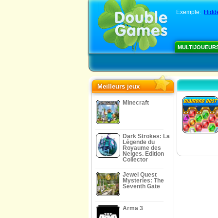
Exemple:
Hidde
MULTIJOUEUR
Meilleurs jeux
Minecraft
Dark Strokes: La
Légende du
Royaume des
Neiges. Edition
Collector
Jewel Quest
Mysteries: The
Seventh Gate
Arma 3