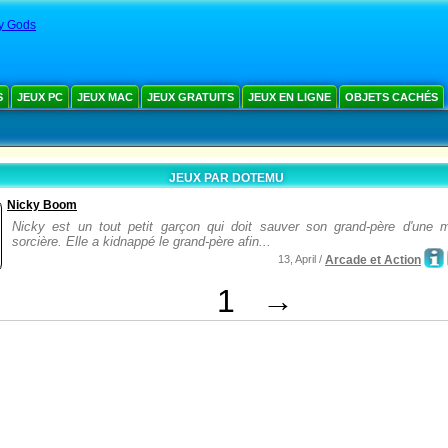
My Gods
S
JEUX PC
JEUX MAC
JEUX GRATUITS
JEUX EN LIGNE
OBJETS CACHÉS
JEUX PAR DOTEMU
Nicky Boom
Nicky est un tout petit garçon qui doit sauver son grand-père d'une 
sorcière. Elle a kidnappé le grand-père afin...
13, April /
Arcade et Action
1
→