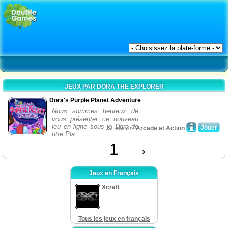
JEUX PAR DORA THE EXPLORER
Dora's Purple Planet Adventure
Nous sommes heureux de
vous présenter ce nouveau
jeu en ligne sous le Dora de
Jouer
29, March /
Arcade et Action
titre Pla...
1
→
Jeux en Français
Xcraft
Tous les jeux en français