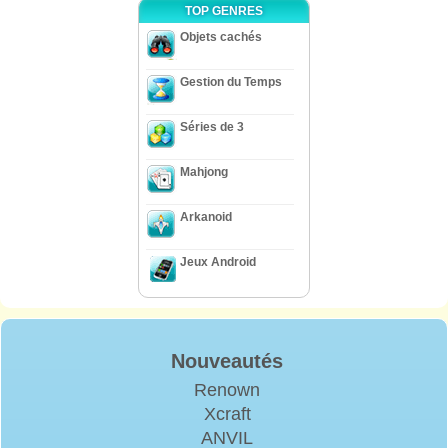
TOP GENRES
Objets cachés
Gestion du Temps
Séries de 3
Mahjong
Arkanoid
Jeux Android
Nouveautés
Renown
Xcraft
ANVIL