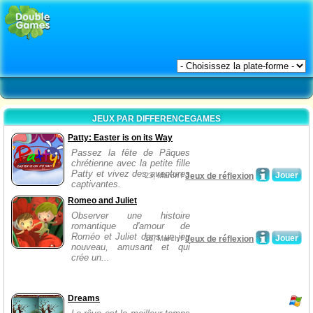
JEUX PAR DIFFERENCEGAMES
Patty: Easter is on its Way
Passez la fête de Pâques
chrétienne avec la petite fille
Patty et vivez des aventures
Jouer
23, March /
Jeux de réflexion
captivantes.
Romeo and Juliet
Observer une histoire
romantique d'amour de
Roméo et Juliet dans un jeu
Jouer
18, March /
Jeux de réflexion
nouveau, amusant et qui
crée un...
Dreams