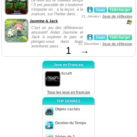
Le rêve est le meilleur temps
! Il est possible de s'endormir
n'importe où : à la leçon, à la
Jouer
Télécharger
maisoin, sur l'herbe dans...
21, January /
Jeux de réflexion
Jasmine & Jack
C'est un jeu des différences
amusant! Aidez Jasmine et
Jack à explorer le parc et
Jouer
Télécharger
plongez-vous dans leurs
21, December /
Jeux de réflexion
aventures pass...
1
→
Jeux en Français
Xcraft
Tous les jeux en français
TOP GENRES
Objets cachés
Gestion du Temps
Séries de 3