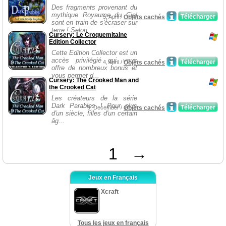
Des fragments provenant du
mythique Royaume du Ciel
Télécharger
5, April /
Objets cachés
sont en train de s'écraser sur
terre ! Selon...
Cursery: Le Croquemitaine
Edition Collector
Cette Edition Collector est un
accès privilégié qui vous
Télécharger
4, April /
Objets cachés
offre de nombreux bonus et
vous permet d...
Cursery: The Crooked Man and
the Crooked Cat
Les créateurs de la série
Dark Parables ! Pour plus
Télécharger
9, December /
Objets cachés
d'un siècle, filles d'un certain
âg...
1
→
Jeux en Français
Xcraft
Tous les jeux en français