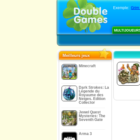
Exemple:
Grim 
MULTIJOUEUR
Meilleurs jeux
Minecraft
Dark Strokes: La
Légende du
Royaume des
Neiges. Edition
Collector
Jewel Quest
Mysteries: The
Seventh Gate
Arma 3