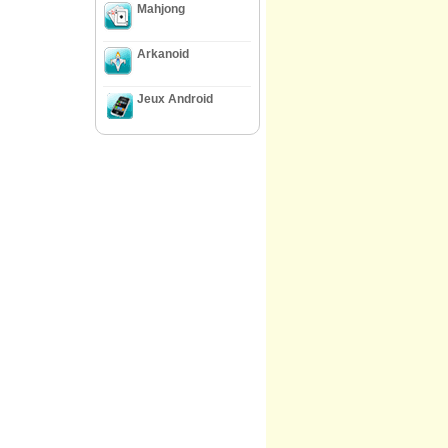
Mahjong
Arkanoid
Jeux Android