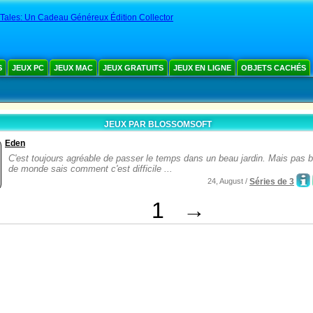
Tales: Un Cadeau Généreux Édition Collector
S
JEUX PC
JEUX MAC
JEUX GRATUITS
JEUX EN LIGNE
OBJETS CACHÉS
JEUX PAR BLOSSOMSOFT
Eden
C'est toujours agréable de passer le temps dans un beau jardin. Mais pas
de monde sais comment c'est difficile ...
24, August /
Séries de 3
1
→