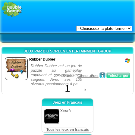
JEUX PAR BIG SCREEN ENTERTAINMENT GROUP
Rubber Dubber
Rubber Dubber est un jeu de
puzzle au gameplay
captivant et aux graphismes
Télécharger
29, November /
Casse-têtes
soignés. Avec ses 100
niveaux passionnants à pa...
1
→
Jeux en Français
Xcraft
Tous les jeux en français