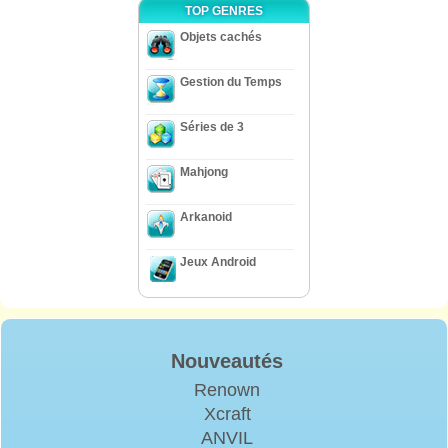
TOP GENRES
Objets cachés
Gestion du Temps
Séries de 3
Mahjong
Arkanoid
Jeux Android
Nouveautés
Renown
Xcraft
ANVIL