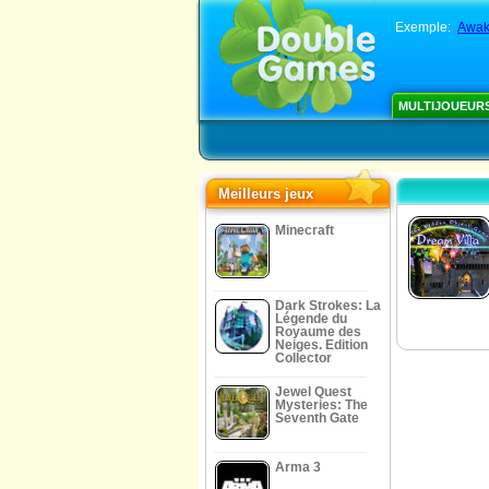
Exemple:
Awak
MULTIJOUEUR
Meilleurs jeux
Minecraft
Dark Strokes: La
Légende du
Royaume des
Neiges. Edition
Collector
Jewel Quest
Mysteries: The
Seventh Gate
Arma 3