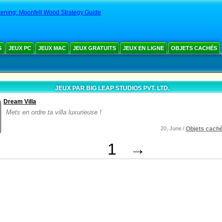
ening: Moonfell Wood Strategy Guide
S
JEUX PC
JEUX MAC
JEUX GRATUITS
JEUX EN LIGNE
OBJETS CACHÉS
JEUX PAR BIG LEAP STUDIOS PVT. LTD.
Dream Villa
Mets en ordre ta villa luxurieuse !
20, June /
Objets cach
1
→