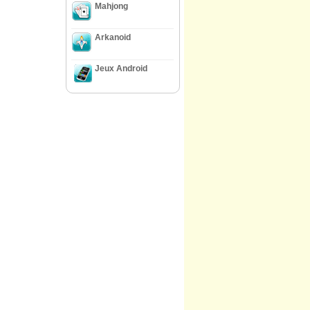
Mahjong
Arkanoid
Jeux Android