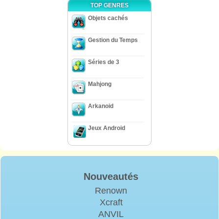
TOP GENRES
Objets cachés
Gestion du Temps
Séries de 3
Mahjong
Arkanoid
Jeux Android
Nouveautés
Renown
Xcraft
ANVIL