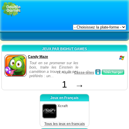
JEUX PAR BIGHUT GAMES
Candy Maze
Tout en se promener sur les
bois, traite les Einstein le
caméléon a trouvé un de ses
Télécharger
19, August /
Casse-têtes
préférés : un...
1
→
Jeux en Français
Xcraft
Tous les jeux en français