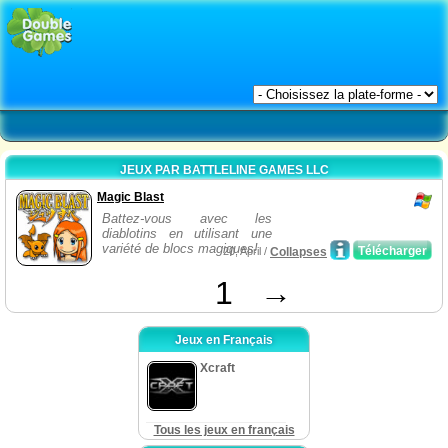
JEUX PAR BATTLELINE GAMES LLC
Magic Blast
Battez-vous avec les
diablotins en utilisant une
variété de blocs magiques!
Télécharger
20, April /
Collapses
1
→
Jeux en Français
Xcraft
Tous les jeux en français