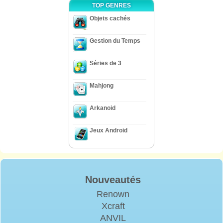
TOP GENRES
Objets cachés
Gestion du Temps
Séries de 3
Mahjong
Arkanoid
Jeux Android
Nouveautés
Renown
Xcraft
ANVIL