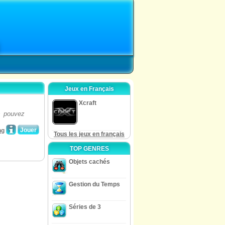
Jeux en Français
Xcraft
s pouvez
Jouer
ng
Tous les jeux en français
TOP GENRES
Objets cachés
Gestion du Temps
Séries de 3