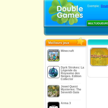
Exemple:
Doub
MULTIJOUEUR
Meilleurs jeux
Minecraft
Dark Strokes: La
Légende du
Royaume des
Neiges. Edition
Collector
Jewel Quest
Mysteries: The
Seventh Gate
Arma 3