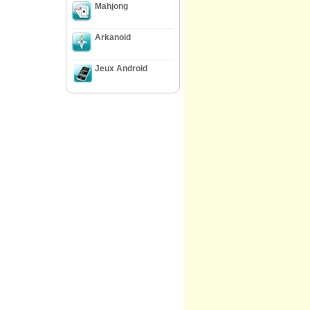
Mahjong
Arkanoid
Jeux Android