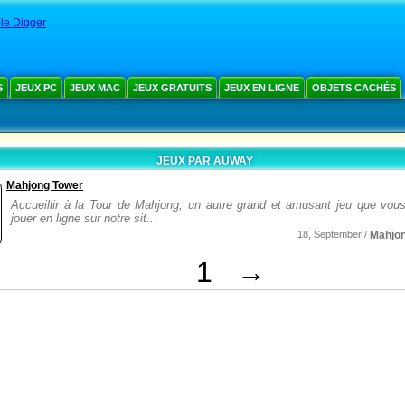
le Digger
S
JEUX PC
JEUX MAC
JEUX GRATUITS
JEUX EN LIGNE
OBJETS CACHÉS
JEUX PAR AUWAY
Mahjong Tower
Accueillir à la Tour de Mahjong, un autre grand et amusant jeu que vou
jouer en ligne sur notre sit...
18, September /
Mahjo
1
→