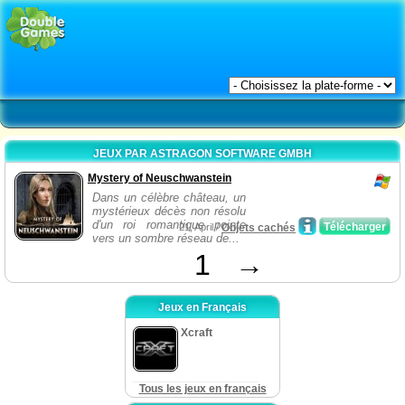
JEUX PAR ASTRAGON SOFTWARE GMBH
Mystery of Neuschwanstein
Dans un célèbre château, un
mystérieux décès non résolu
d'un roi romantique pointe
Télécharger
21, April /
Objets cachés
vers un sombre réseau de...
1
→
Jeux en Français
Xcraft
Tous les jeux en français