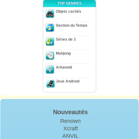
TOP GENRES
Objets cachés
Gestion du Temps
Séries de 3
Mahjong
Arkanoid
Jeux Android
Nouveautés
Renown
Xcraft
ANVIL