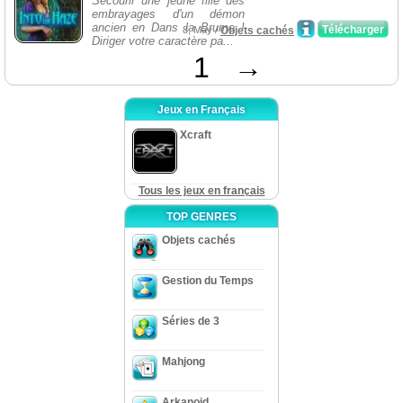
Secourir une jeune fille des
embrayages d'un démon
ancien en Dans la Brume !
Télécharger
8, May /
Objets cachés
Diriger votre caractère pa...
1
→
Jeux en Français
Xcraft
Tous les jeux en français
TOP GENRES
Objets cachés
Gestion du Temps
Séries de 3
Mahjong
Arkanoid