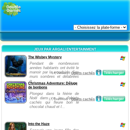
JEUX PAR ARGALI ENTERTAINMENT
The Wisbey Mystery
Pendant de nombreuses
années habitants ont évité le
manoir par la woodside. Ses
Télécharger
14, January /
Objets cachés
murs sombres et délabrées
g...
Christmas Adventure: Déluge
de bonbons
Plongez dans la féérie de
Noël dans ce jeu d'objets
Télécharger
17, December /
Objets cachés
cachés qui fleure bon le
chocolat chaud et l...
Into the Haze