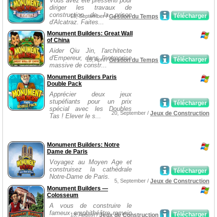
Vous avez été pressenti pour
diriger les travaux de
construction de la prison
Télécharger
18, September /
Gestion du Temps
d'Alcatraz. Faites...
Monument Builders: Great Wall
of China
Aider Qiu Jin, l'architecte
d'Empereur, dans l'entreprise
Télécharger
15, April /
Gestion du Temps
massive de constr...
Monument Builders Paris
Double Pack
Apprécier deux jeux
stupéfiants pour un prix
Télécharger
spécial avec les Doubles
20, September /
Jeux de Construction
Tas ! Elever le s...
Monument Builders: Notre
Dame de Paris
Voyagez au Moyen Age et
construisez la cathédrale
Télécharger
Notre-Dame de Paris.
5, September /
Jeux de Construction
Monument Builders —
Colosseum
A vous de construire le
fameux amphithéâtre romain
Télécharger
13, August /
Jeux de Construction