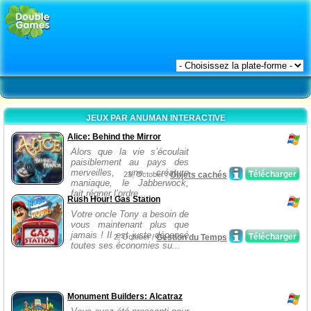
JEUX PAR ANUMAN INTERACTIVE
Alice: Behind the Mirror
Alors que la vie s’écoulait
paisiblement au pays des
merveilles, une créature
Télécharger
23, October /
Objets cachés
maniaque, le Jabberwock,
fait régner l’ordre...
Rush Hour! Gas Station
Votre oncle Tony a besoin de
vous maintenant plus que
jamais ! Il est juste dépensé
Télécharger
2, October /
Gestion du Temps
toutes ses économies su...
Monument Builders: Alcatraz