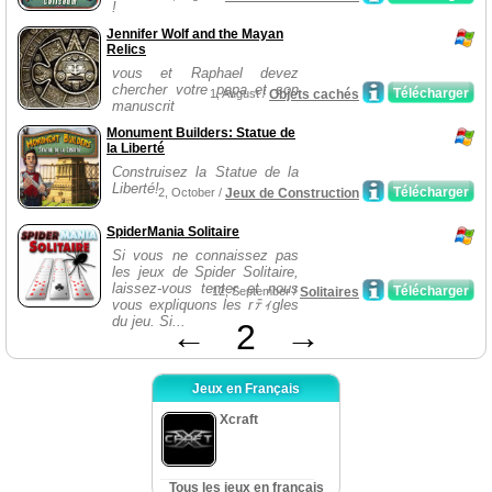
!
Jennifer Wolf and the Mayan
Relics
vous et Raphael devez
chercher votre papa et son
Télécharger
1, August /
Objets cachés
manuscrit
Monument Builders: Statue de
la Liberté
Construisez la Statue de la
Liberté!
Télécharger
2, October /
Jeux de Construction
SpiderMania Solitaire
Si vous ne connaissez pas
les jeux de Spider Solitaire,
laissez-vous tenter et nous
Télécharger
12, September /
Solitaires
vous expliquons les rﾃｨgles
du jeu. Si...
←
2
→
Jeux en Français
Xcraft
Tous les jeux en français