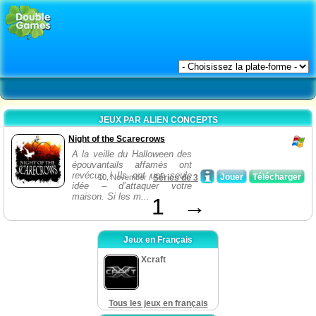
JEUX PAR ALIEN CONCEPTS
Night of the Scarecrows
A la veille du Halloween des
épouvantails affamés ont
revécus ! Ils ont une seule
Jouer
Télécharger
10, November /
Séries de 3
idée – d’attaquer votre
maison. Si les m...
1
→
Jeux en Français
Xcraft
Tous les jeux en français