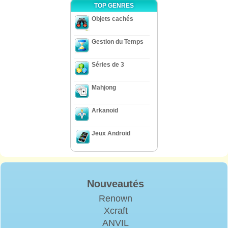
TOP GENRES
Objets cachés
Gestion du Temps
Séries de 3
Mahjong
Arkanoid
Jeux Android
Nouveautés
Renown
Xcraft
ANVIL