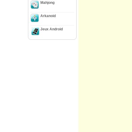
Mahjong
Arkanoid
Jeux Android