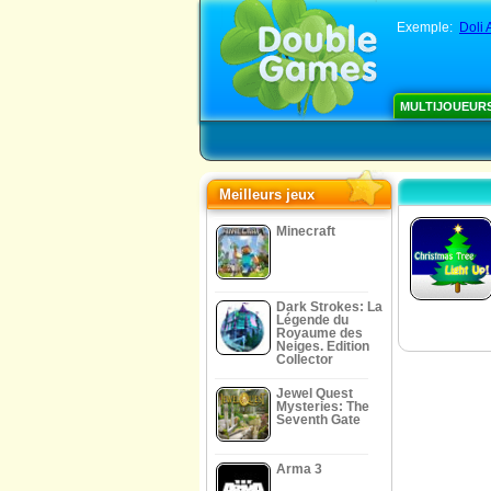
Exemple:
Doli 
MULTIJOUEUR
Meilleurs jeux
Minecraft
Dark Strokes: La
Légende du
Royaume des
Neiges. Edition
Collector
Jewel Quest
Mysteries: The
Seventh Gate
Arma 3