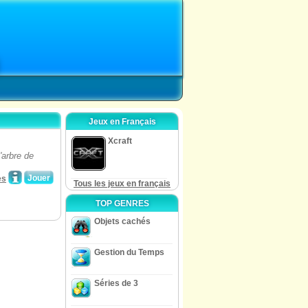
Jeux en Français
Xcraft
'arbre de
Jouer
es
Tous les jeux en français
TOP GENRES
Objets cachés
Gestion du Temps
Séries de 3