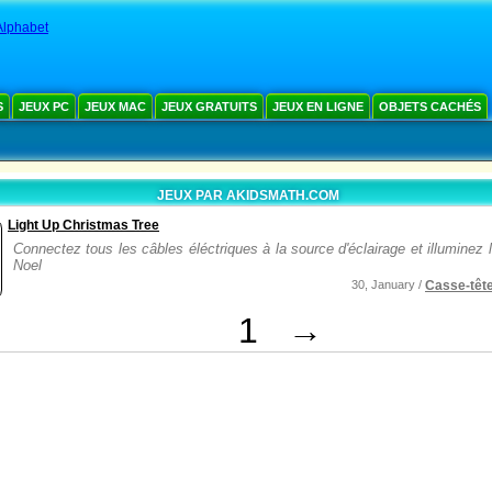
Alphabet
S
JEUX PC
JEUX MAC
JEUX GRATUITS
JEUX EN LIGNE
OBJETS CACHÉS
JEUX PAR AKIDSMATH.COM
Light Up Christmas Tree
Connectez tous les câbles éléctriques à la source d'éclairage et illuminez l
Noel
30, January /
Casse-têt
1
→