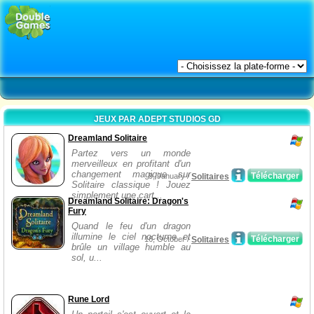
JEUX PAR ADEPT STUDIOS GD
Dreamland Solitaire
Partez vers un monde
merveilleux en profitant d'un
changement magique sur
Télécharger
9, January /
Solitaires
Solitaire classique ! Jouez
simplement une cart...
Dreamland Solitaire: Dragon's
Fury
Quand le feu d'un dragon
illumine le ciel nocturne et
Télécharger
16, October /
Solitaires
brûle un village humble au
sol, u...
Rune Lord