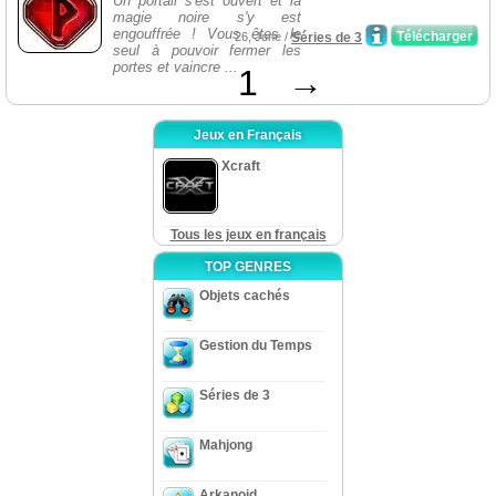
Un portail s'est ouvert et la
magie noire s'y est
engouffrée ! Vous êtes le
Télécharger
26, June /
Séries de 3
seul à pouvoir fermer les
portes et vaincre ...
1
→
Jeux en Français
Xcraft
Tous les jeux en français
TOP GENRES
Objets cachés
Gestion du Temps
Séries de 3
Mahjong
Arkanoid