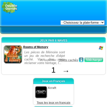
JEUX PAR 6 WAVES
Rooms of Memory
Les pièces de Mémoire sont
un jeu de recherche d'objet
caché. Vous êtes venu
Télécharger
14, September /
Objets cachés
réclamer votre héritage, l...
1
→
Jeux en Français
Xcraft
Tous les jeux en français