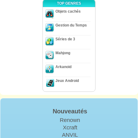
TOP GENRES
Objets cachés
Gestion du Temps
Séries de 3
Mahjong
Arkanoid
Jeux Android
Nouveautés
Renown
Xcraft
ANVIL